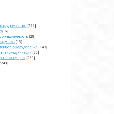
сотрудничество
[511]
са
[6]
промышленность
[28]
аз, уголь
[15]
енное оборудование
[149]
телекоммуникации
[30]
 разных сферах
[239]
2240]