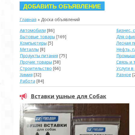
Главная
»
Доска объявлений
Автомобили
[86]
Бизнес, 
Бытовые товары
[169]
Для офи
Компьютеры
[5]
Лесная 
Металлы
[8]
Нефть, г
Продукты питания
[75]
Промышл
Прочие товары
[58]
Связь и 
Строительство
[66]
Услуги в
Химия
[32]
Разное
[
Работа
[84]
Вставки ушные для Собак